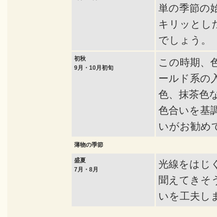
単の季節の
キリッとし
でしょう。
初秋
この時期、
9月・10月初旬
ールド系の
色、抹茶色
色合いを基
いがお勧め
薄物の季節
盛夏
光線をはじ
7月・8月
聞えてきそ
いを工夫し