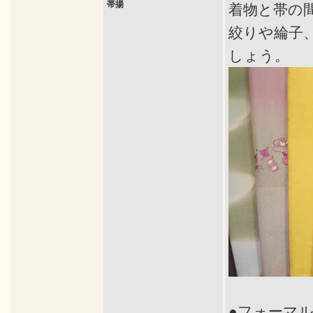
帯揚
着物と帯の
絞りや綸子
しょう。
●フォーマ