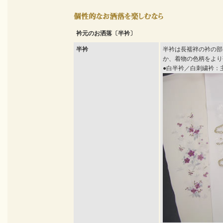
衿元のお洒落〔半衿〕
半衿
半衿は長襦袢の衿の部
か、着物の色柄をより
●白半衿／白刺繍衿：