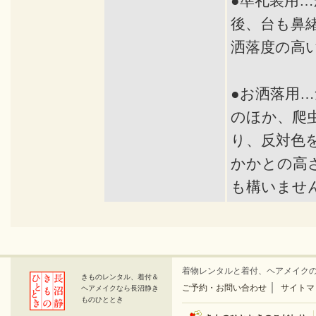
●準礼装用…
後、台も鼻
洒落度の高
●お洒落用
のほか、爬
り、反対色
かかとの高
も構いませ
着物レンタルと着付、ヘアメイク
きものレンタル、着付＆
｜
ご予約・お問い合わせ
サイトマ
ヘアメイクなら長沼静き
ものひととき