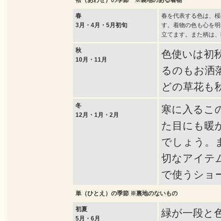
袷（あわせ）の季節 ※裏地のある着物
春
春を代表する色は、桜
3月・4月・5月初旬
す。着物の色も心を明
立てます。また柄は、
秋
色使いは初
10月・11月
るのもお洒
どの草花も
冬
寒に入るこ
12月・1月・2月
た目にも暖
でしょう。
切なアイテ
で使うショ
単（ひとえ）の季節 ※裏地のないもの
初夏
緑が一段と
5月・6月