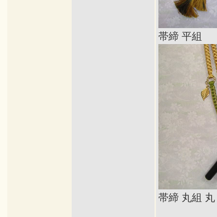
帯締 平組
帯締 丸組 