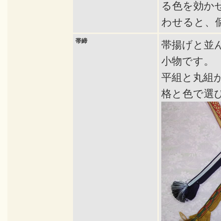
る色を効か
わせると、
帯締
帯揚げと並
小物です。
平組と丸組
格と色で選