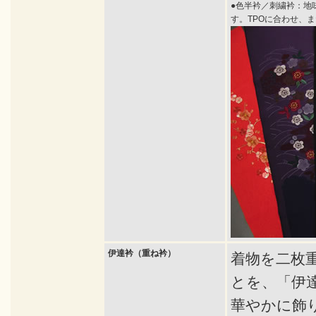
●色半衿／刺繍衿：地
す。TPOに合わせ、
伊達衿（重ね衿）
着物を二枚
とを、「伊
華やかに飾