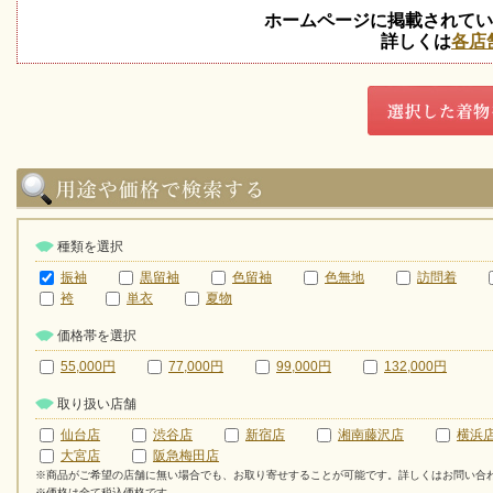
ホームページに掲載されてい
詳しくは
各店
種類を選択
振袖
黒留袖
色留袖
色無地
訪問着
袴
単衣
夏物
価格帯を選択
55,000円
77,000円
99,000円
132,000円
取り扱い店舗
仙台店
渋谷店
新宿店
湘南藤沢店
横浜
大宮店
阪急梅田店
※商品がご希望の店舗に無い場合でも、お取り寄せすることが可能です。詳しくはお問い合
※価格は全て税込価格です。