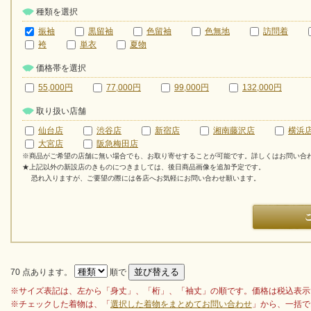
種類を選択
振袖
黒留袖
色留袖
色無地
訪問着
袴
単衣
夏物
価格帯を選択
55,000円
77,000円
99,000円
132,000円
取り扱い店舗
仙台店
渋谷店
新宿店
湘南藤沢店
横浜
大宮店
阪急梅田店
※商品がご希望の店舗に無い場合でも、お取り寄せすることが可能です。詳しくはお問い合
★上記以外の新設店のきものにつきましては、後日商品画像を追加予定です。
恐れ入りますが、ご要望の際には各店へお気軽にお問い合わせ願います。
70 点あります。
順で
※サイズ表記は、左から「身丈」、「桁」、「袖丈」の順です。価格は税込表示
※チェックした着物は、「
選択した着物をまとめてお問い合わせ
」から、一括で