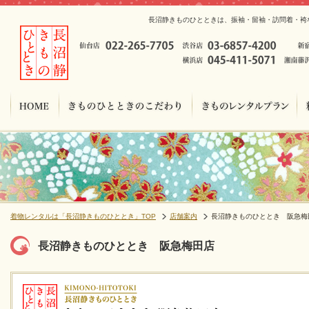
長沼静きものひとときは、振袖・留袖・訪問着・袴
着物レンタルは「長沼静きものひととき」TOP
店舗案内
長沼静きものひととき 阪急梅
長沼静きものひととき 阪急梅田店